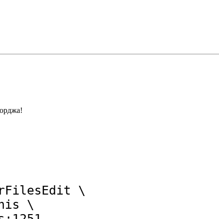
орджа!
FilesEdit \

is \

s:1251