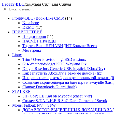
Froggy-BLC
Книжная Система Сайта
Froggy-BLC (Book-Like CMS)
(14)
Nota bene
DEMO
(17)
ПРИВЕТСТВИЕ
Предыстория
(11)
НАСЧЁТ ПРАВДЫ
То, что Вика НЕНАВИДИТ Больше Всего
Мегатренд
Linux
Trim \ Over Provisioning: SSD в Linux
Gis-Weather-Widget KDE Wayland Fix
DragonRise Inc. Generic USB Joystick (XboxDrv)
Как запустить XboxDrv в режиме демона (fix)
Исправление кракозябров в региональной локали (fi
Создание скринсейвера на базе mpv и swayidle (bash
Clamav Downloads Guard (bash)
STALKER
ЗП (CoP) EE Кал ов Мусори (cheat, чит)
Сюжет S.T.A.L.K.E.R SoC Dark Corners of Sovok
Моды Fallout: NV + SFW
ДОБАВЛЯТОР ВЫДЕЛЕННЫХ ЛОКАЦИЙ В ЗАД