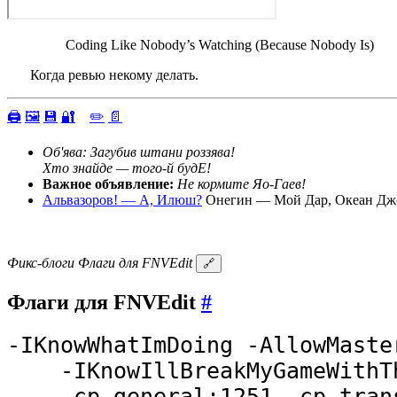
Coding Like Nobody’s Watching (Because Nobody Is)
Когда ревью некому делать.
🖨️
🖼️
💾
🔐
✏️
📄
Об'ява: Загубив штани роззява!
Хто знайде — того-й будЕ!
Важное объявление:
Не кормите Яо-Гаев!
Альвазоров! — А, Илюш?
Онегин — Мой Дар, Океан Дж
Фикс-блоги
Флаги для FNVEdit
🔗
Флаги для FNVEdit
#
-IKnowWhatImDoing -AllowMaster
    -IKnowIllBreakMyGameWithTh
    -cp-general:1251 -cp-tran