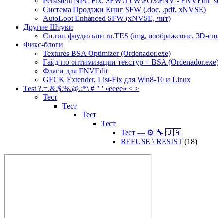
Persistent NPC Fix. SFW\TTW\FO3\FNV - FNVEdit_scr
Система Продажи Книг SFW (.doc, .pdf, xNVSE)
AutoLoot Enhanced SFW (xNVSE, чит)
Другие Штуки
Сплэш флудильни ru.TES (img, изображение, 3D-сц
Фикс-блоги
Textures BSA Optimizer (Ordenador.exe)
Гайд по оптимизации текстур + BSA (Ordenador.exe
Флаги для FNVEdit
GECK Extender, List-Fix для Win8-10 и Linux
Test ?.=.&.$.%.@.:*\ # " ' «eeee» < >
Тест
Тест
Тест
Тест
Тест — ⚙️ 🔧 🇺🇦
REFUSE \ RESIST
(18)